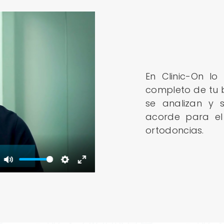
En Clinic-On lo
completo de tu b
se analizan y 
acorde para el
ortodoncias.
Mute
Settings
Enter
fullscreen