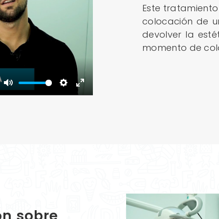
Este tratamiento 
colocación de u
devolver la est
momento de coloc
Mute
Settings
Enter
fullscreen
ón sobre