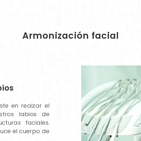
Armonización facial
bios
te en realzar el
stros labios de
turas faciales.
duce el cuerpo de