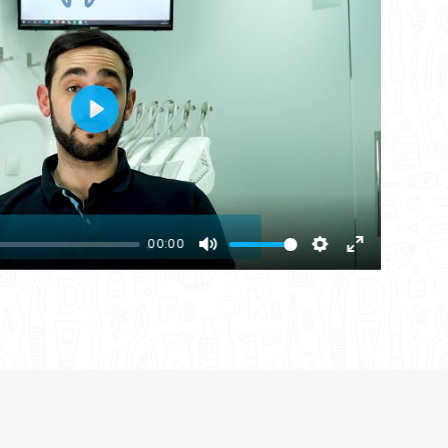
Play
00:00
Mute
Settings
Enter
fullscreen