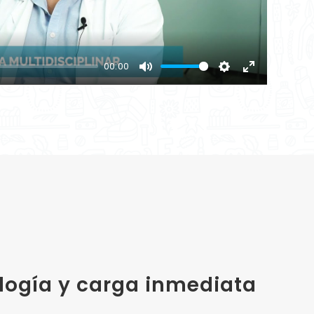
00:00
Mute
Settings
Enter
fullscreen
logía y carga inmediata