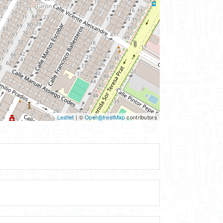
Leaflet
| ©
OpenStreetMap
contributors