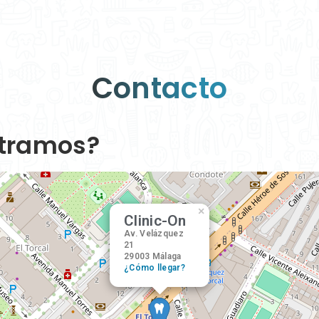
Contacto
tramos?
×
Clinic-On
Av. Velázquez
21
¿Cómo llegar?