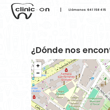
Llámanos: 641 158 415
¿Dónde nos encon
+
−